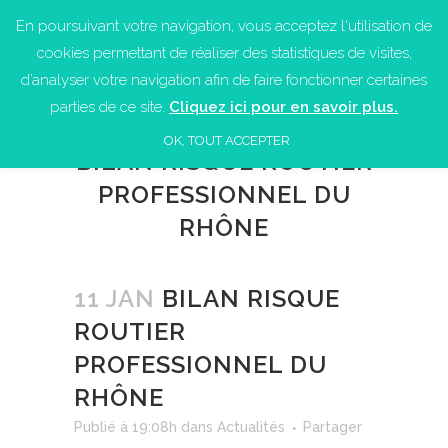
En poursuivant votre navigation, vous acceptez l'utilisation de
cookies permettant de réaliser des statistiques de visites,
d’analyser votre navigation afin de faire fonctionner certaines
parties de ce site.
Cliquez ici pour en savoir plus.
OK, TOUT ACCEPTER
BILAN RISQUE ROUTIER
PROFESSIONNEL DU
RHÔNE
11 JAN
BILAN RISQUE
ROUTIER
PROFESSIONNEL DU
RHÔNE
Publié à 19:08h
dans
Actualités
Partager