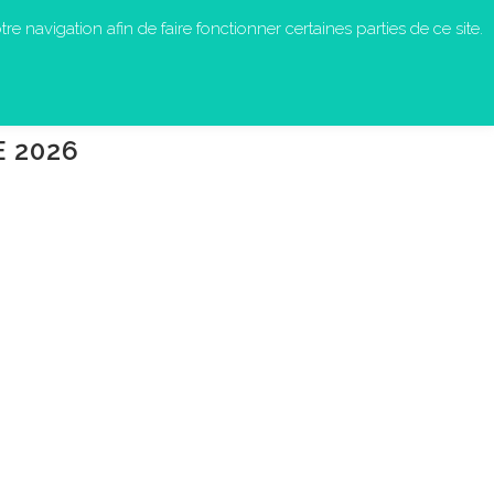
re navigation afin de faire fonctionner certaines parties de ce site.
S-NOUS ?
EN ACTION
CONTACT
 2026