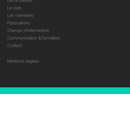
Les actualités
Le club
Les membres
Publications
Champs d’intervention
Communication & formation
Contact
Mentions légales
© COPYRIGHT CLUB ESR 69
DÉVELOPPEMENT ET CRÉATION :
PISTIL STUDIO