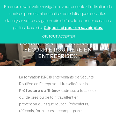
En poursuivant votre navigation, vous acceptez l'utilisation de
cookies permettant de réaliser des statistiques de visites,
d’analyser votre navigation afin de faire fonctionner certaines
parties de ce site.
Cliquez ici pour en savoir plus.
OK, TOUT ACCEPTER
FORMATION INTERVENANT
SÉCURITÉ ROUTIÈRE EN
ENTREPRISE®
La formation ISRE® (Intervenants de Sécurité
Routière en Entreprise – titre validé par la
Préfecture du Rhône
) s’adresse à tous ceux
qui de près ou de loin travaillent en
prévention du risque routier : Préventeurs,
référents, formateurs, accompagnants …