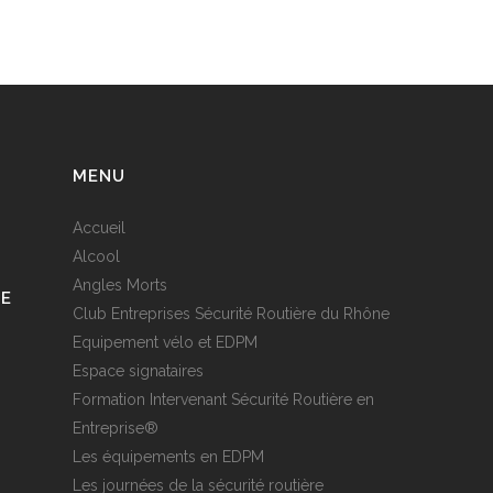
MENU
Accueil
Alcool
Angles Morts
RE
Club Entreprises Sécurité Routière du Rhône
Equipement vélo et EDPM
Espace signataires
Formation Intervenant Sécurité Routière en
Entreprise®
Les équipements en EDPM
Les journées de la sécurité routière