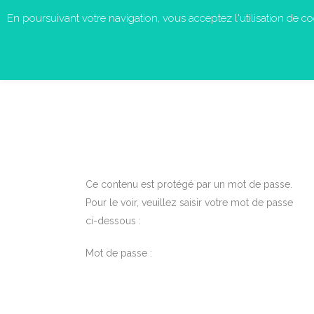
En poursuivant votre navigation, vous acceptez l'utilisation de cook
Ce contenu est protégé par un mot de passe.
Pour le voir, veuillez saisir votre mot de passe
ci-dessous :
Mot de passe :