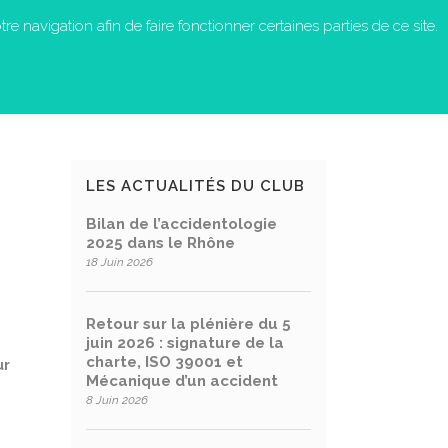
re navigation afin de faire fonctionner certaines parties de ce site.
S-NOUS ?
EN ACTION
CONTACT
LES ACTUALITÉS DU CLUB
Bilan de l’accidentologie
2025 dans le Rhône
18 Juin 2026
Retour sur la plénière du 5
juin 2026 : signature de la
charte, ISO 39001 et
ur
Mécanique d’un accident
8 Juin 2026