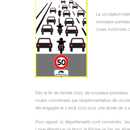
La circulation int
nouveaux panneaux
roues motorisés q
Dès la fin de l’année 2021, de nouveaux panneaux,
routes concernées par l’expérimentation de circulat
été engagée le 2 août 2021 pour une durée de 3 a
Pour rappel, 21 départements sont concernés : les 
Loire-Atlantique, le Nord, le Rhône, le Var, les Al