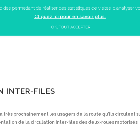
ies permettant de réaliser des statistiques de visites, d’analyser vot
ACCUEIL
LES ACTUALITÉS
QUI SOMME
Cliquez ici pour en savoir plus.
OK, TOUT ACCEPTER
N INTER-FILES
a très prochainement les usagers
de la route qu’ils circulent s
tation de la circulation inter-files des deux-roues motorisés
.