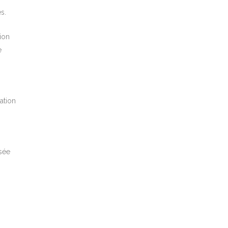
s.
ion
e
ation
sée