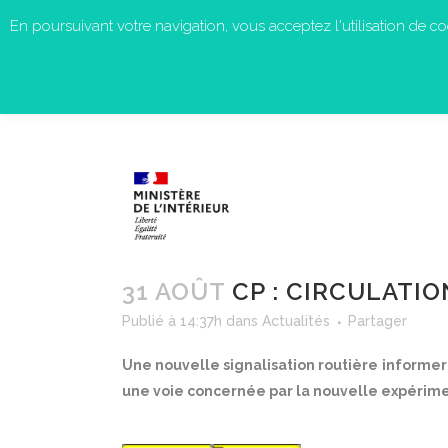
En poursuivant votre navigation, vous acceptez l'utilisation de cook
31 AOÛT
CP : CIRCULATIO
Publié à 14:37h
dans
Actualités
Partager
Une nouvelle signalisation routière
informer
une voie concernée par la nouvelle expérimen