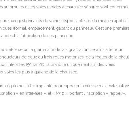
es autoroutes et les voies rapides à chaussée séparée sont concernée
rocure aux gestionnaires de voirie, responsables de la mise en applicat
chniques (format, emplacement, gabarit du panneau). C’est une premièr
ande et la fabrication de ces panneaux.
e « SR » selon la grammaire de la signalisation, sera installé pour
onducteurs de deux ou trois roues motorisés, de 3 règles de la circul
lation inter-files (50 km/h), la pratique uniquement sur des voies
x voies les plus à gauche de la chaussée.
ra également être implanté pour rappeler la vitesse maximale autori
ription « en inter-files », et « M9z », portant l’inscription « rappel »,