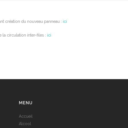
tant création du nouveau panneau :
ici
a circulation inter-files :
ici
MENU
Accueil
Alcool