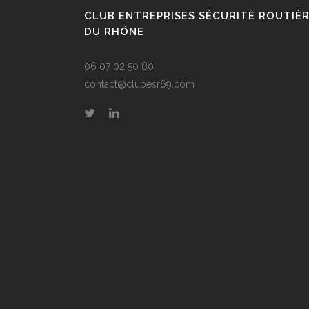
CLUB ENTREPRISES SÉCURITÉ ROUTIÈ
DU RHÔNE
06 07 02 50 80
contact@clubesr69.com