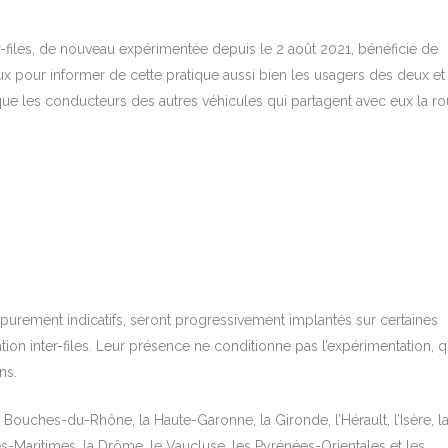
er-files, de nouveau expérimentée depuis le 2 août 2021, bénéficie de
 pour informer de cette pratique aussi bien les usagers des deux et 
ue les conducteurs des autres véhicules qui partagent avec eux la ro
 purement indicatifs, seront progressivement implantés sur certaines
ion inter-files. Leur présence ne conditionne pas l’expérimentation, q
ns.
Bouches-du-Rhône, la Haute-Garonne, la Gironde, l’Hérault, l’Isère, l
pes-Maritimes, la Drôme, le Vaucluse, les Pyrénées-Orientales et les