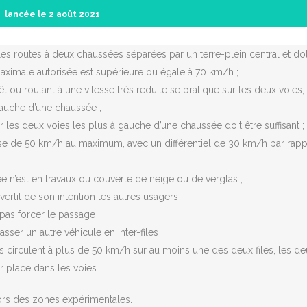
lancée le 2 août 2021
 les routes à deux chaussées séparées par un terre-plein central et do
aximale autorisée est supérieure ou égale à 70 km/h ;
rrêt ou roulant à une vitesse très réduite se pratique sur les deux voies,
gauche d’une chaussée ;
ur les deux voies les plus à gauche d’une chaussée doit être suffisant ;
itesse de 50 km/h au maximum, avec un différentiel de 30 km/h par rapp
e n’est en travaux ou couverte de neige ou de verglas ;
vertit de son intention les autres usagers ;
pas forcer le passage ;
passer un autre véhicule en inter-files ;
ules circulent à plus de 50 km/h sur au moins une des deux files, les d
r place dans les voies.
ehors des zones expérimentales.