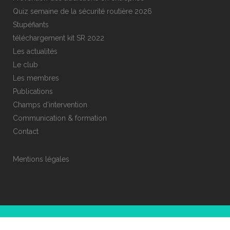
Quiz semaine de la sécurité routière 2026
Stupéfiants
téléchargement kit SR 2022
Les actualités
Le club
Les membres
Publications
Champs d’intervention
Communication & formation
Contact
Mentions légales