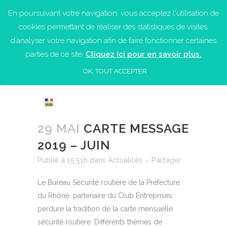
En poursuivant votre navigation, vous acceptez l'utilisation de
cookies permettant de réaliser des statistiques de visites,
d’analyser votre navigation afin de faire fonctionner certaines
parties de ce site.
Cliquez ici pour en savoir plus.
OK, TOUT ACCEPTER
29 MAI
CARTE MESSAGE
2019 – JUIN
Publié à 15:51h
dans
Actualités
Partager
Le Bureau Sécurité routière de la Préfecture
du Rhône, partenaire du Club Entreprises
perdure la tradition de la carte mensuelle
sécurité routière. Différents thèmes de