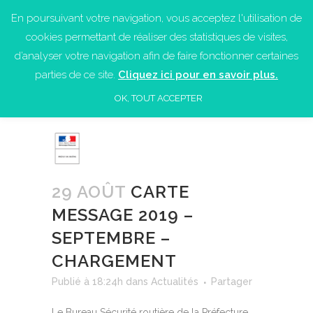
En poursuivant votre navigation, vous acceptez l'utilisation de
cookies permettant de réaliser des statistiques de visites,
d’analyser votre navigation afin de faire fonctionner certaines
parties de ce site.
Cliquez ici pour en savoir plus.
OK, TOUT ACCEPTER
29 AOÛT
CARTE
MESSAGE 2019 –
SEPTEMBRE –
CHARGEMENT
Publié à 18:24h
dans
Actualités
Partager
Le Bureau Sécurité routière de la Préfecture