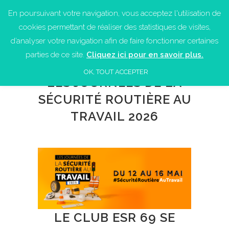
En poursuivant votre navigation, vous acceptez l'utilisation de
cookies permettant de réaliser des statistiques de visites,
d’analyser votre navigation afin de faire fonctionner certaines
parties de ce site.
Cliquez ici pour en savoir plus.
OK, TOUT ACCEPTER
LES JOURNÉES DE LA
SÉCURITÉ ROUTIÈRE AU
TRAVAIL 2026
LE CLUB ESR 69 SE