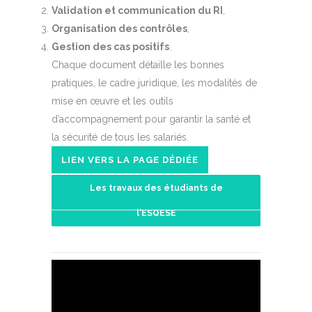
Validation et communication du RI
,
Organisation des contrôles
,
Gestion des cas positifs
.
Chaque document détaille les bonnes
pratiques, le cadre juridique, les modalités de
mise en œuvre et les outils
d’accompagnement pour garantir la santé et
la sécurité de tous les salariés.
LIEN VERS LA PAGE DÉDIÉE
Les travaux des étudiants de
l'ESQESE