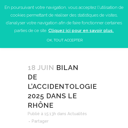
En poursuivant votre navigation, vous acceptez l'utilisation de
cookies permettant de réaliser des statistiques de visites,
d’analyser votre navigation afin de faire fonctionner certaines
parties de ce site.
Cliquez ici pour en savoir plus.
OK, TOUT ACCEPTER
18 JUIN
BILAN
DE
L’ACCIDENTOLOGIE
2025 DANS LE
RHÔNE
Publié à 15:13h
dans
Actualités
Partager