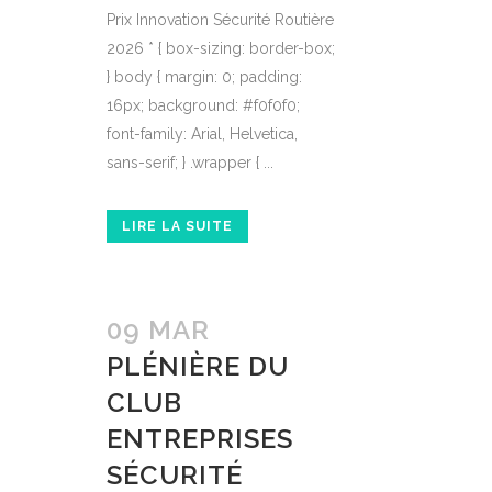
Prix Innovation Sécurité Routière
2026 * { box-sizing: border-box;
} body { margin: 0; padding:
16px; background: #f0f0f0;
font-family: Arial, Helvetica,
sans-serif; } .wrapper { ...
LIRE LA SUITE
09 MAR
PLÉNIÈRE DU
CLUB
ENTREPRISES
SÉCURITÉ