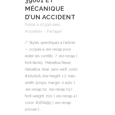
39001 ET
MÉCANIQUE
D’UN ACCIDENT
Publié à 07:59h
dans
Actualités
Partager
/* Styles spécifiques à l'article
— scopés à .esr-recap pour
éviter les conflits */ .esr-recap {
font-family: 'Helvetica Neue',
Helvetica, Arial, sans-serif; color:
#2A2A2A; line-height: 1.7; max-
width: 900px; margin: 0 auto; }
.esr-recap h2, .esr-recap h3 {
font-weight: 700; } .esr-recap a {
color: #2DA199; } .esr-recap
a:hover {...