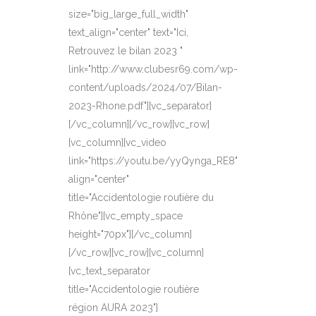
size="big_large_full_width"
text_align="center" text="Ici,
Retrouvez le bilan 2023 "
link="http://www.clubesr69.com/wp-
content/uploads/2024/07/Bilan-
2023-Rhone.pdf"][vc_separator]
[/vc_column][/vc_row][vc_row]
[vc_column][vc_video
link="https://youtu.be/yyQynga_RE8"
align="center"
title="Accidentologie routière du
Rhône"][vc_empty_space
height="70px"][/vc_column]
[/vc_row][vc_row][vc_column]
[vc_text_separator
title="Accidentologie routière
région AURA 2023"]