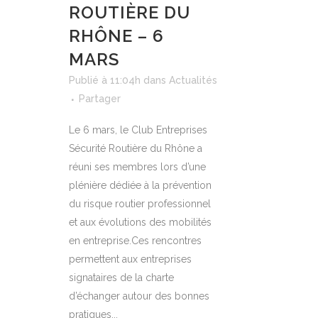
ROUTIÈRE DU
RHÔNE – 6
MARS
Publié à 11:04h
dans
Actualités
Partager
Le 6 mars, le Club Entreprises
Sécurité Routière du Rhône a
réuni ses membres lors d’une
plénière dédiée à la prévention
du risque routier professionnel
et aux évolutions des mobilités
en entreprise.Ces rencontres
permettent aux entreprises
signataires de la charte
d’échanger autour des bonnes
pratiques...