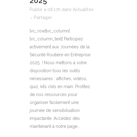
2025
Publié à 08:17h
dans
Actualités
Partager
[vc_row][vc_column]
[vc_column_text] Participez
activement aux Journées de la
Sécurité Routière en Entreprise
2025 ! Nous mettons à votre
disposition tous les outils
nécessaires : affiches, vidéos,
quiz, kits clés en main. Profitez
de nos ressources pour
organiser facilement une
journée de sensibilisation
impactante. Accédez dès
maintenant à notre page...