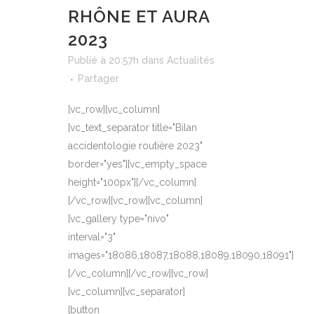
RHÔNE ET AURA
2023
Publié à 20:57h
dans
Actualités
Partager
[vc_row][vc_column]
[vc_text_separator title="Bilan
accidentologie routière 2023"
border="yes"][vc_empty_space
height="100px"][/vc_column]
[/vc_row][vc_row][vc_column]
[vc_gallery type="nivo"
interval="3"
images="18086,18087,18088,18089,18090,18091"]
[/vc_column][/vc_row][vc_row]
[vc_column][vc_separator]
[button