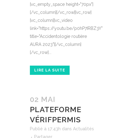
[vc_empty_space height="70px"]
[/vc_column][/vc_row][vc_row]
[vc_column][vc_video
link="https://youtu.be/p0hP7IRBZ3Y"
title="Accidentologie routière
AURA 2023"][/vc_column]
[/vc_row]...
LIRE LA SUITE
02 MAI
PLATEFORME
VÉRIFPERMIS
Publié à 17:43h
dans
Actualités
Partager