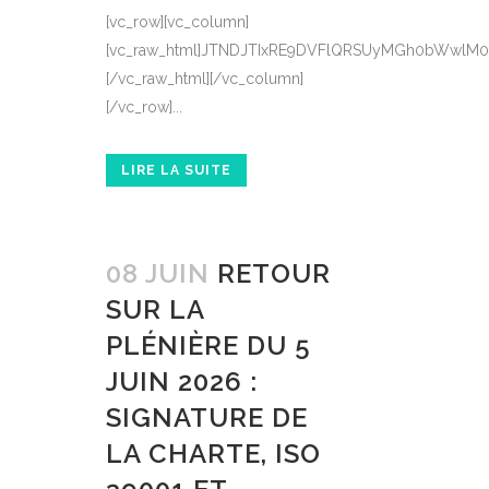
[vc_row][vc_column][vc_raw_html]JTNDJTIxRE9DVFlQRSUyMGh0bWwlM0UlMEElM0MlMjEtLSUwQSUzRCUzRCUzRCUzRCUzRCUzRCUzRCUzRCUzRCUzRCUzRCUzRCUzRCUzRCUzRCUzRCUzRCUzRCUzRCUzRCUzRCUzRCUzRCUzRCUzRCUzRCUzRCUzRCUzRCUzRCUzRCUzRCUzRCUzRCUzRCUzRCUzRCUzRCUzRCUzRCUzRCUzRCUzRCUzRCUzRCUzRCUzRCUzRCUzRCUzRCUzRCUzRCUzRCUzRCUzRCUzRCUzRCUzRCUzRCUzRCUzRCUzRCUzRCUzRCUwQSUyMFBBR0UlMjBXRUIlMjBJTlRFUkFDVElWRSUyMCVFMiU4MCU5NCUyMEJJTEFOJTIwUyVDMyU4OUNVUklUJUMzJTg5JTIwUk9VVEklQzMlODhSRSUyMFJIJUMzJTk0TkUlMjAyMDI1JTBBJTIwQ2x1YiUyMEVudHJlcHJpc2VzJTIwUyVDMyVBOWN1cml0JUMzJUE5JTIwUm91dGklQzMlQThyZSUyMGR1JTIwUmglQzMlQjRuZSUyMCUyOENsdWIlMjBFU1IlMjA2OSUyOSUwQSUyMFNvdXJjZSUyMCUzQSUyMFByJUMzJUE5ZmVjdHVyZSUyMGR1JTIwUmglQzMlQjRuZSUyMCUyRiUyMEREVCUyMCVFMiU4MCU5NCUyMEJpbGFuJTIwMjAyNSUyMGRlJTIwbCUyN2FjY2lkZW50b2xvZ2llJTBBJTIwJTI4T0RTUiUyMCVFMiU4MCU5NCUyME9ic2VydmF0b2lyZSUyMGQlQzMlQTlwYXJ0ZW1lbnRhbCUyMGRlJTIwbGElMjBzJUMzJUE5Y3VyaXQlQzMlQTklMjByb3V0aSVDMyVBOHJlJTI5JTBBJTIwLS0tLS0tLS0tLS0tLS0tLS0tLS0tLS0tLS0tLS0tLS0tLS0tLS0tLS0tLS0tLS0tLS0tLS0tLS0tLS0tLS0tLSUwQSUyMFBVQkxJQ0FUSU9OJTIwU1VSJTIwY2x1YmVzcjY5LmNvbSUyMCUzQSUwQSUyMCUyMCVFMiU4MCVBMiUyME9wdGlvbiUyMEElMjAlMjhyZWNvbW1hbmQlQzMlQTllJTI5JTIwJTNBJTIwaCVDMyVBOWJlcmdlciUyMGNlJTIwZmljaGllciUyMC5odG1sJTIwdGVsJTIwcXVlbCUwQSUyMCUyMCUyMCUyMGV0JTIwY3IlQzMlQTllciUyMHVuJTIwbGllbiUyMCUyRiUyMGJvdXRvbiUyMGRlcHVpcyUyMGxlJTIwc2l0ZS4lMEElMjAlMjAlRTIlODAlQTIlMjBPcHRpb24lMjBCJTIwJTI4V29yZFByZXNzJTI5JTIwJTNBJTIwaW5zJUMzJUE5cmVyJTIwdmlhJTIwYmxvYyUyMCUyMkhUTUwlMjBwZXJzb25uYWxpcyVDMyVBOSUyMiUwQSUyMCUyMCUyMCUyMG91JTIwaW50JUMzJUE5Z3JlciUyMGxhJTIwcGFnZSUyMGVuJTIwaWZyYW1lLiUwQSUyMCUyMFBhZ2UlMjBhdXRvbm9tZSUyMCUyOGdyYXBoaXF1ZXMlMjBjaGFyZyVDMyVBOXMlMjBkZXB1aXMlMjBsZSUyMENETiUyMENsb3VkZmxhcmUlMjkuJTBBJTNEJTNEJTNEJTNEJTNEJTNEJTNEJTNEJTNEJTNEJTNEJTNEJTNEJTNEJTNEJTNEJTNEJTNEJTNEJTNEJTNEJTNEJTNEJTNEJTNEJTNEJTNEJTNEJTNEJTNEJTNEJTNEJTNEJTNEJTNEJTNEJTNEJTNEJTNEJTNEJTNEJTNEJTNEJTNEJTNEJTNEJTNEJTNEJTNEJTNEJTNEJTNEJTNEJTNEJTNEJTNEJTNEJTNEJTNEJTNEJTNEJTNEJTNEJTNEJTBBLS0lM0UlMEElM0NodG1sJTIwbGFuZyUzRCUyMmZyJTIyJTNFJTBBJTNDaGVhZCUzRSUwQSUzQ21ldGElMjBjaGFyc2V0JTNEJTIyVVRGLTglMjIlM0UlMEElM0NtZXRhJTIwbmFtZSUzRCUyMnZpZXdwb3J0JTIyJTIwY29udGVudCUzRCUyMndpZHRoJTNEZGV2aWNlLXdpZHRoJTJDJTIwaW5pdGlhbC1zY2FsZSUzRDEuMCUyMiUzRSUwQSUzQ3RpdGxlJTNFUyVDMyVBOWN1cml0JUMzJUE5JTIwcm91dGklQzMlQThyZSUyMGRhbnMlMjBsZSUyMFJoJUMzJUI0bmUlMjAlRTIlODAlOTQlMjBCaWxhbiUyMDIwMjUlMjAlN0MlMjBDbHViJTIwRVNSJTIwNjklM0MlMkZ0aXRsZSUzRSUwQSUzQ21ldGElMjBuYW1lJTNEJTIyZGVzY3JpcHRpb24lMjIlMjBjb250ZW50JTNEJTIyNjglMjBwZXJzb25uZXMlMjB0dSVDMyVBOWVzJTIwc3VyJTIwbGVzJTIwcm91dGVzJTIwZHUlMjBSaCVDMyVCNG5lJTIwZW4lMjAyMDI1JTJDJTIwbGUlMjBwaXJlJTIwYmlsYW4lMjBlbiUyMGRpeCUyMGFucy4lMjBEJUMzJUE5Y3J5cHRhZ2UlMjBkdSUyMGJpbGFuJTIwZGUlMjBsYSUyMFByJUMzJUE5ZmVjdHVyZSUyMHBhciUyMGxlJTIwQ2x1YiUyMEVudHJlcHJpc2VzJTIwUyVDMyVBOWN1cml0JUMzJUE5JTIwUm91dGklQzMlQThyZSUyMGR1JTIwUmglQzMlQjRuZSUyMCUyOENsdWIlMjBFU1IlMjA2OSUyOS4lMjIlM0UlMEElM0NzdHlsZSUzRSUwQSUyMCUyMCUzQXJvb3QlN0IlMEElMjAlMjAlMjAlMjAtLXRlYWwlM0ElMjMxRTVGNjUlM0IlMEElMjAlMjAlMjAlMjAtLXRlYWwtMiUzQSUyMzJEQTE5OSUzQiUwQSUyMCUyMCUyMCUyMC0tdGVhbC1saWdodCUzQSUyM0E4RDREMiUzQiUwQSUyMCUyMCUyMCUyMC0tdGVhbC1iZyUzQSUyM0U4RjRGMyUzQiUwQSUyMCUyMCUyMCUyMC0td2FybSUzQSUyM0UxNkE1NiUzQiUwQSUyMCUyMCUyMCUyMC0td2FybS1iZyUzQSUyM0ZGRjdGMCUzQiUwQSUyMCUyMCUyMCUyMC0tYW1iZXIlM0ElMjNGMkE5M0IlM0IlMEElMjAlMjAlMjAlMjAtLWluayUzQSUyMzJBMkEyQSUzQiUwQSUyMCUyMCUyMCUyMC0tbXV0ZWQlM0ElMjM2QjdCN0IlM0IlMEElMjAlMjAlMjAlMjAtLWxpbmUlM0ElMjNFMEVCRUIlM0IlMEElMjAlMjAlN0QlMEElMjAlMjAlMkElN0Jib3gtc2l6aW5nJTNBYm9yZGVyLWJveCUzQiU3RCUwQSUyMCUyMGJvZHklN0IlMEElMjAlMjAlMjAlMjBtYXJnaW4lM0EwJTNCZm9udC1mYW1pbHklM0ElMjdIZWx2ZXRpY2ElMjBOZXVlJTI3JTJDSGVsdmV0aWNhJTJDQXJpYWwlMkNzYW5zLXNlcmlmJTNCY29sb3IlM0F2YXIlMjgtLWluayUyOSUzQiUwQSUyMCUyMCUyMCUyMGxpbmUtaGVpZ2h0JTNBMS42NSUzQi13ZWJraXQtZm9udC1zbW9vdGhpbmclM0FhbnRpYWxpYXNlZCUzQiUwQSUyMCUyMCUyMCUyMGJhY2tncm91bmQlM0ElMEElMjAlMjAlMjAlMjAlMjAlMjByYWRpYWwtZ3JhZGllbnQlMjgxMjAwcHglMjA2MDBweCUyMGF0JTIwODAlMjUlMjAtMTAlMjUlMkMlMjByZ2JhJTI4NDUlMkMxNjElMkMxNTMlMkMuMTYlMjklMkMlMjB0cmFuc3BhcmVudCUyMDYwJTI1JTI5JTJDJTBBJTIwJTIwJTIwJTIwJTIwJTIwcmFkaWFsLWdyYWRpZW50JTI4OTAwcHglMjA1MDBweCUyMGF0JTIwLTEwJTI1JTIwMjAlMjUlMkMlMjByZ2JhJTI4MzAlMkM5NSUyQzEwMSUyQy4xMiUyOSUyQyUyMHRyYW5zcGFyZW50JTIwNTUlMjUlMjklMkMlMEElMjAlMjAlMjAlMjAlMjAlMjBsaW5lYXItZ3JhZGllbnQlMjgxODBkZWclMkMlMjNlYWY0ZjMlMjAwJTI1JTJDJTIwJTIzZTNmMGVmJTIwMTAwJTI1JTI5JTNCJTBBJTIwJTIwJTdEJTBBJTIwJTIwJTJGJTJBJTIwZ2FyZGUtZm91JTIwJTNBJTIwZm9uZCUyMGNsYWlyJTIwZ2FyYW50aSUyMG0lQzMlQUFtZSUyMHNpJTIwbGElMjBwYWdlJTIwaCVDMyVCNHRlJTIwZXN0JTIwYmxhbmNoZSUyMCUyQSUyRiUwQSUyMCUyMC5lc3ItcGFnZSU3QmJhY2tncm91bmQlM0F0cmFuc3BhcmVudCUzQiU3RCUwQSUyMCUyMC53cmFwJTdCbWF4LXdpZHRoJTNBOTgwcHglM0JtYXJnaW4lM0EwJTIwYXV0byUzQnBhZGRpbmclM0EwJTIwMjBweCUzQiU3RCUwQSUwQSUyMCUyMCUyRiUyQSUyMEhFUk8lMjAlRTIlODAlOTQlMjB2ZXJzaW9uJTIwY2xhaXJlJTJDJTIwaW50JUMzJUE5Z3JhYmxlJTIwZGFucyUyMHVuZSUyMHBhZ2UlMjBibGFuY2hlJTIwJTJBJTJGJTBBJTIwJTIwLmhlcm8lN0Jwb3NpdGlvbiUzQXJlbGF0aXZlJTNCb3ZlcmZsb3clM0FoaWRkZW4lM0Jjb2xvciUzQXZhciUyOC0tdGVhbCUyOSUzQiUwQSUyMCUyMCUyMCUyMGJvcmRlciUzQTFweCUyMHNvbGlkJTIwdmFyJTI4LS1saW5lJTI5JTNCYm9yZGVyLXRvcCUzQTZweCUyMHNvbGlkJTIwdmFyJTI4LS10ZWFsLTIlMjklM0Jib3JkZXItcmFkaXVzJTNBMThweCUzQiUwQSUyMCUyMCUyMCUyMGJhY2tncm91bmQlM0FsaW5lYXItZ3JhZGllbnQlMjgxMzVkZWclMkMlMjNlYWY2ZjQlMjAwJTI1JTJDJTIwJTIzZmZmZmZmJTIwNzIlMjUlMjklM0IlMEElMjAlMjAlMjAlMjBib3gtc2hhZG93JTNBMCUyMDEwcHglMjAzMHB4JTIwcmdiYSUyODMwJTJDOTUlMkMxMDElMkMuMDglMjklM0IlMEElMjAlMjAlMjAlMjBwYWRkaW5nJTNBMzhweCUyMDI4cHglMjAzMHB4JTNCbWFyZ2luJTNBMThweCUyMDAlMjAwJTNCJTdEJTBBJTIwJTIwLmhlcm8lM0ElM0FhZnRlciU3QmNvbnRlbnQlM0ElMjIlMjIlM0Jwb3NpdGlvbiUzQWFic29sdXRlJTNCbGVmdCUzQTAlM0JyaWdodCUzQTAlM0Jib3R0b20lM0EwJTNCaGVpZ2h0JTNBNnB4JTNCJTBBJTIwJTIwJTIwJTIwYmFja2dyb3VuZCUzQXJlcGVhdGluZy1saW5lYXItZ3JhZGllbnQlMjg5MGRlZyUyQ3ZhciUyOC0tdGVhbC0yJTI5JTIwMCUyMDMwcHglMkN0cmFuc3BhcmVudCUyMDMwcHglMjA1NnB4JTI5JTNCb3BhY2l0eSUzQS40NSUzQiU3RCUwQSUyMCUyMC5oZXJvJTIwLndyYXAlN0Jwb3NpdGlvbiUzQXJlbGF0aXZlJTNCei1pbmRleCUzQTIlM0JwYWRkaW5nJTNBMCUzQiU3RCUwQSUyMCUyMC5iYWRnZSU3QmRpc3BsYXklM0FpbmxpbmUtZmxleCUzQmFsaWduLWl0ZW1zJTNBY2VudGVyJTNCZ2FwJTNBOHB4JTNCYmFja2dyb3VuZCUzQXZhciUyOC0tdGVhbC1iZyUyOSUzQiUwQSUyMCUyMCUyMCUyMGJvcmRlciUzQTFweCUyMHNvbGlkJTIwdmFyJTI4LS10ZWFsLWxpZ2h0JTI5JTNCcGFkZGluZyUzQTdweCUyMDE0cHglM0Jib3JkZXItcmFkaXVzJTNBMzBweCUzQmZvbnQtc2l6ZSUzQTEycHglM0IlMEElMjAlMjAlMjAlMjBsZXR0ZXItc3BhY2luZyUzQTEuNXB4JTNCdGV4dC10cmFuc2Zvcm0lM0F1cHBlcmNhc2UlM0Jmb250LXdlaWdodCUzQTcwMCUzQmNvbG9yJTNBdmFyJTI4LS10ZWFsJTI5JTNCJTdEJTBBJTIwJTIwLmhlcm8lMjBoMSU3QmZvbnQtc2l6ZSUzQWNsYW1wJTI4MjhweCUyQzQuNHZ3JTJDNDJweCUyOSUzQmxpbmUtaGVpZ2h0JTNBMS4xJTNCbWFyZ2luJTNBMTZweCUyMDAlMjAxMHB4JTNCZm9udC13ZWlnaHQlM0E4MDAlM0JsZXR0ZXItc3BhY2luZyUzQS0uNXB4JTNCY29sb3IlM0F2YXIlMjgtLXRlYWwlMjklM0IlN0QlMEElMjAlMjAuaGVybyUyMHAubGVhZCU3QmZvbnQtc2l6ZSUzQWNsYW1wJTI4MTVweCUyQzJ2dyUyQzE4cHglMjklM0Jjb2xvciUzQXZhciUyOC0tbXV0ZWQlMjklM0JtYXgtd2lkdGglM0E3MDBweCUzQm1hcmdpbiUzQTAlM0IlN0QlMEElMjAlMjAuaGVyby1maWd1cmUlN0JkaXNwbGF5JTNBZmxleCUzQmFsaWduLWl0ZW1zJTNBYmFzZWxpbmUlM0JnYXAlM0ExOHB4JTNCbWFyZ2luLXRvcCUzQTI0cHglM0JmbGV4LXdyYXAlM0F3cmFwJTNCJTdEJTBBJTIwJTIwLmhlcm8tZmlndXJlJTIwLmJpZyU3QmZvbnQtc2l6ZSUzQWNsYW1wJTI4NjRweCUyQzExdnclMkMxMDRweCUyOSUzQmZvbnQtd2VpZ2h0JTNBODAwJTNCbGluZS1oZWlnaHQlM0EuOSUzQmNvbG9yJTNBdmFyJTI4LS13YXJtJTI5JTNCJTdEJTBBJTIwJTIwLmhlcm8tZmlndXJlJTIwLmNhcCU3QmZvbnQtc2l6ZSUzQTE2cHglM0Jjb2xvciUzQXZhciUyOC0taW5rJTI5JTNCbWF4LXdpZHRoJTNBMzQwcHglM0IlN0QlMEElMjAlMjAuaGVyby1maWd1cmUlMjAuZGVsdGElN0JkaXNwbGF5JTNBaW5saW5lLWJsb2NrJTNCbWFyZ2luLXRvcCUzQTZweCUzQmJhY2tncm91bmQlM0F2YXIlMjgtLXdhcm0lMjklM0Jjb2xvciUzQSUyM2ZmZiUzQiUwQSUyMCUyMCUyMCUyMGZvbnQtd2VpZ2h0JTNBNzAwJTNCcGFkZGluZyUzQTRweCUyMDEycHglM0Jib3JkZXItcmFkaXVzJTNBMjBweCUzQmZvbnQtc2l6ZSUzQTE0cHglM0IlN0QlMEElMEElMjAlMjBzZWN0aW9uJTdCcGFkZGluZyUzQTUycHglMjAwJTNCJTdEJTBBJTIwJTIwLmV5ZWJyb3clN0JkaXNwbGF5JTNBaW5saW5lLWJsb2NrJTNCYmFja2dyb3VuZCUzQXZhciUyOC0tdGVhbC0yJTI5JTNCY29sb3IlM0ElMjNmZmYlM0Jmb250LXNpemUlM0ExMXB4JTNCZm9udC13ZWlnaHQlM0E3MDAlM0IlMEElMjAlMjAlMjAlMjBsZXR0ZXItc3BhY2luZyUzQTEuNXB4JTNCdGV4dC10cmFuc2Zvcm0lM0F1cHBlcmNhc2UlM0JwYWRkaW5nJTNBNnB4JTIwMTNweCUzQmJvcmRlci1yYWRpdXMlM0ExNHB4JTNCbWFyZ2luLWJvdHRvbSUzQTE0cHglM0IlN0QlMEElMjAlMjBoMiU3QmZvbnQtc2l6ZSUzQWNsYW1wJTI4MjRweCUyQzMuNHZ3JTJDMzJweCUyOSUzQmNvbG9yJTNBdmFyJTI4LS10ZWFsJTI5JTNCbWFyZ2luJTNBMCUyMDAlMjAxMnB4JTNCbGluZS1oZWlnaHQlM0ExLjE4JTNCbGV0dGVyLXNwYWNpbmclM0EtLjNweCUzQiU3RCUwQSUyMCUyMGgzJTdCZm9udC1zaXplJTNBMTlweCUzQmNvbG9yJTNBdmFyJTI4LS10ZWFsJTI5JTNCbWFyZ2luJTNBMCUyMDAlMjA2cHglM0IlN0QlMEElMjAlMjAuc3ViJTdCY29sb3IlM0F2YXIlMjgtLW11dGVkJTI5JTNCZm9udC1zaXplJTNBMTVweCUzQm1hcmdpbiUzQTAlMjAwJTIwMjZweCUzQiU3RCUwQSUwQSUyMCUyMC5ncmlkJTdCZGlzcGxheSUzQWdyaWQlM0JnYXAlM0ExOHB4JTNCZ3JpZC10ZW1wbGF0ZS1jb2x1bW5zJTNBcmVwZWF0JTI4YXV0by1maXQlMkNtaW5tYXglMjgyMDBweCUyQzFmciUyOSUyOSUzQiU3RCUwQSUyMCUyMC5zdGF0JTdCYmFja2dyb3VuZCUzQSUyM2ZmZiUzQmJvcmRlciUzQTFweCUyMHNvbGlkJTIwdmFyJTI4LS1saW5lJTI5JTNCYm9yZGVyLXJhZGl1cyUzQTE2cHglM0JwYWRkaW5nJTNBMjZweCUyMDIycHglM0IlMEElMjAlMjAlMjAlMjBib3gtc2hhZG93JTNBMCUyMDhweCUyMDI0cHglMjByZ2JhJTI4MzAlMkM5NSUyQzEwMSUyQy4wNiUyOSUzQnBvc2l0aW9uJTNBcmVsYXRpdmUlM0JvdmVyZmxvdyUzQWhpZGRlbiUzQiUwQSUyMCUyMCUyMCUyMHRyYW5zaXRpb24lM0F0cmFuc2Zvcm0lMjAuMjVzJTIwZWFzZSUyQyUyMGJveC1zaGFkb3clMjAuMjVzJTIwZWFzZSUzQiU3RCUwQSUyMCUyMC5zdGF0JTNBaG92ZXIlN0J0cmFuc2Zvcm0lM0F0cmFuc2xhdGVZJTI4LTVweCUyOSUzQmJveC1zaGFkb3clM0EwJTIwMTRweCUyMDMycHglMjByZ2JhJTI4MzAlMkM5NSUyQzEwMSUyQy4xNCUyOSUzQiU3RCUwQSUyMCUyMC5zdGF0JTIwLm51bSU3QmZvbnQtc2l6ZSUzQTQ2cHglM0Jmb250LXdlaWdodCUzQTgwMCUzQmNvbG9yJTNBdmFyJTI4LS10ZWFsJTI5JTNCbGluZS1oZWlnaHQlM0ExJTNCJTdEJTBBJTIwJTIwLnN0YXQlMjAubnVtLndhcm0lN0Jjb2xvciUzQXZhciUyOC0td2FybSUyOSUzQiU3RCUwQSUyMCUyMC5zdGF0JTIwLmxibCU3Qm1hcmdpbi10b3AlM0E4cHglM0Jmb250LXNpemUlM0ExNHB4JTNCY29sb3IlM0F2YXIlMjgtLW11dGVkJTI5JTNCJTdEJTBBJTIwJTIwLnN0YXQlMjAuaWNvbiU3QnBvc2l0aW9uJTNBYWJzb2x1dGUlM0J0b3AlM0ExOHB4JTNCcmlnaHQlM0ExOHB4JTNCZm9udC1zaXplJTNBMjRweCUzQm9wYWNpdHklM0EuNSUzQiU3RCUwQSUwQSUyMCUyMC5jYXJkczIlN0JkaXNwbGF5JTNBZ3JpZCUzQmdhcCUzQTI0cHglM0JncmlkLXRlbXBsYXRlLWNvbHVtbnMlM0FyZXBlYXQlMjhhdXRvLWZpdCUyQ21pbm1heCUyODMwMHB4JTJDMWZyJTI5JTI5JTNCJTdEJTBBJTIwJTIwLnBhbmVsJTdCYmFja2dyb3VuZCUzQSUyM2ZmZiUzQmJvcmRlciUzQTFweCUyMHNvbGlkJTIwdmFyJTI4LS1saW5lJTI5JTNC
LIRE LA SUITE
08 JUIN
RETOUR
SUR LA
PLÉNIÈRE DU 5
JUIN 2026 :
SIGNATURE DE
LA CHARTE, ISO