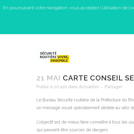
En poursuivant votre navigation, vous acceptez l'utilisation de cook
21 MAI
CARTE CONSEIL SE
Publié à 20:41h
dans
Actualités
Partager
Le Bureau Sécurité routière de la Préfecture du R
un message visuel spécialement dédiée au vélo (e
L’objectif est de mieux faire connaître à tous les u
qui peuvent être sources de dangers.