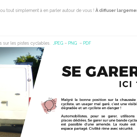
»…ou tout simplement à en parler autour de vous !
À diffuser largemen
s sur les pistes cyclables.
JPEG
–
PNG
–
PDF