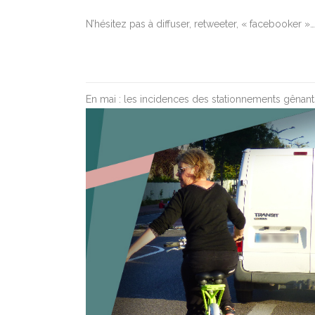
N’hésitez pas à diffuser, retweeter, « facebooker 
En mai : les incidences des stationnements gênant