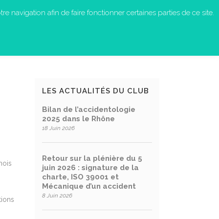
re navigation afin de faire fonctionner certaines parties de ce site.
S-NOUS ?
EN ACTION
CONTACT
LES ACTUALITÉS DU CLUB
Bilan de l’accidentologie
2025 dans le Rhône
18 Juin 2026
Retour sur la plénière du 5
mois
juin 2026 : signature de la
charte, ISO 39001 et
Mécanique d’un accident
8 Juin 2026
tions