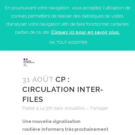
En poursuivant votre navigation, vous acceptez l'utilisation de
cookies permettant de réaliser des statistiques de visites,
d’analyser votre navigation afin de faire fonctionner certaines
parties de ce site.
Cliquez ici pour en savoir plus.
OK, TOUT ACCEPTER
31 AOÛT
CP :
CIRCULATION INTER-
FILES
Publié à 14:37h
dans
Actualités
Partager
Une nouvelle signalisation
routière
informera très prochainement