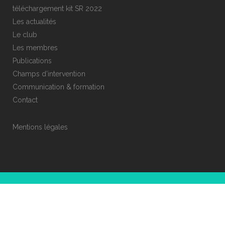
téléchargement kit SR 2022
Les actualités
Le club
Les membres
Publications
Champs d’intervention
Communication & formation
Contact
Mentions légales
© COPYRIGHT CLUB ESR 69