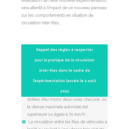
l’évaluation de cette nouvelle expérimentation,
sera attentif à l’impact de ce nouveau panneau
sur les comportements en situation de
circulation inter-files.
Rappel des règles à respecter
pour la pratique de la circulation
inter-files dans le cadre de
La pratique est autorisée sur les
l’expérimentation lancée le 2 août
autoroutes et les routes à deux chaussées
2021
séparées par un terre-plein central et
dotées d’au moins deux voies chacune, où
la vitesse maximale autorisée est
supérieure ou égale à 70 km/h ;
La circulation entre les files de véhicules à