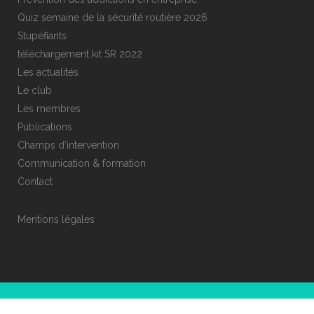
Quiz semaine de la sécurité routière 2026
Stupéfiants
téléchargement kit SR 2022
Les actualités
Le club
Les membres
Publications
Champs d’intervention
Communication & formation
Contact
Mentions légales