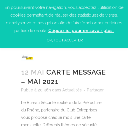
En poursuivant votre navigation, vous acceptez l'utilisation de
cookies permettant de réaliser des statistiques de visites,
d’analyser votre navigation afin de faire fonctionner certaines
parties de ce site.
Cliquez ici pour en savoir plus.
OK, TOUT ACCEPTER
12 MAI
CARTE MESSAGE
– MAI 2021
Publié à 20:46h
dans
Actualités
Partager
Le Bureau Sécurité routière de la Préfecture
du Rhône, partenaire du Club Entreprises
vous propose chaque mois une carte
mensuelle. Différents thèmes de sécurité