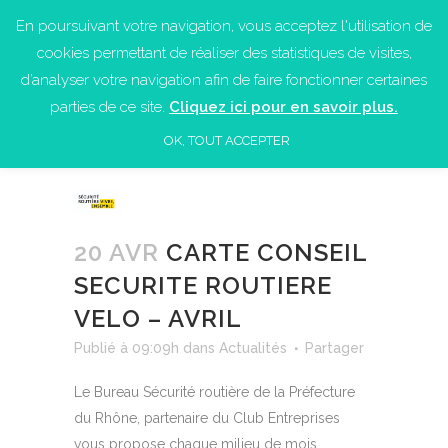
En poursuivant votre navigation, vous acceptez l'utilisation de
cookies permettant de réaliser des statistiques de visites,
d’analyser votre navigation afin de faire fonctionner certaines
parties de ce site.
Cliquez ici pour en savoir plus.
OK, TOUT ACCEPTER
20 AVR
CARTE CONSEIL
SECURITE ROUTIERE
VELO – AVRIL
Publié à 09:09h
dans
Actualités
Partager
Le Bureau Sécurité routière de la Préfecture
du Rhône, partenaire du Club Entreprises
vous propose chaque milieu de mois