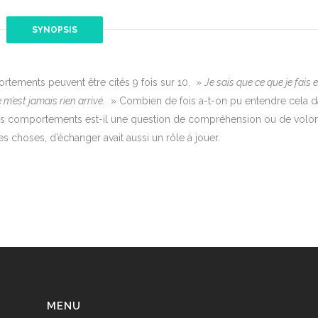
SYNOPSIS
rtements peuvent être cités 9 fois sur 10. »
Je sais que ce que je fais 
 m’est jamais rien arrivé.
» Combien de fois a-t-on pu entendre cela 
 nos comportements est-il une question de compréhension ou de volon
s choses, d’échanger avait aussi un rôle à jouer.
MENU