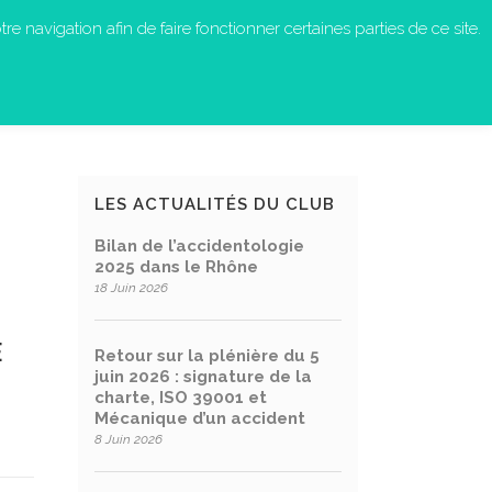
re navigation afin de faire fonctionner certaines parties de ce site.
S-NOUS ?
EN ACTION
CONTACT
LES ACTUALITÉS DU CLUB
Bilan de l’accidentologie
2025 dans le Rhône
18 Juin 2026
E
Retour sur la plénière du 5
juin 2026 : signature de la
charte, ISO 39001 et
Mécanique d’un accident
8 Juin 2026