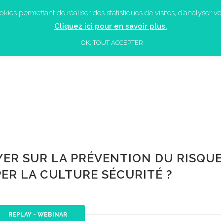
ies permettant de réaliser des statistiques de visites, d’analyser vot
ACCUEIL
LES ACTUALITÉS
QUI SOMME
Cliquez ici pour en savoir plus.
OK, TOUT ACCEPTER
ER SUR LA PRÉVENTION DU RISQU
ER LA CULTURE SÉCURITÉ ?
REPLAY - WEBINAR