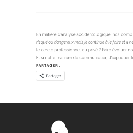
En matière d’analyse accidentologique, nos compo
risqué ou dangereux mais je continue à le faire et il ne
le cercle professionnel ou privé ? Faire évoluer
Et si notre manière de communiquer, d’expliquer le
PARTAGER :
Partager