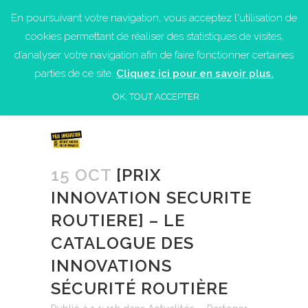
En poursuivant votre navigation, vous acceptez l'utilisation de
cookies permettant de réaliser des statistiques de visites,
d’analyser votre navigation afin de faire fonctionner certaines
parties de ce site.
Cliquez ici pour en savoir plus.
OK, TOUT ACCEPTER
15 OCT
[PRIX
INNOVATION SECURITE
ROUTIERE] – LE
CATALOGUE DES
INNOVATIONS
SÉCURITÉ ROUTIÈRE