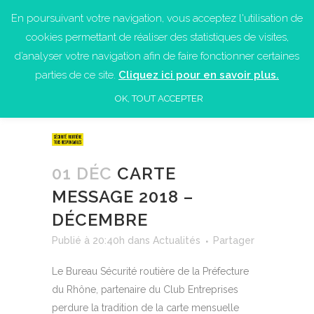
En poursuivant votre navigation, vous acceptez l'utilisation de
cookies permettant de réaliser des statistiques de visites,
d’analyser votre navigation afin de faire fonctionner certaines
parties de ce site.
Cliquez ici pour en savoir plus.
OK, TOUT ACCEPTER
01 DÉC
CARTE
MESSAGE 2018 –
DÉCEMBRE
Publié à 20:40h
dans
Actualités
Partager
Le Bureau Sécurité routière de la Préfecture
du Rhône, partenaire du Club Entreprises
perdure la tradition de la carte mensuelle