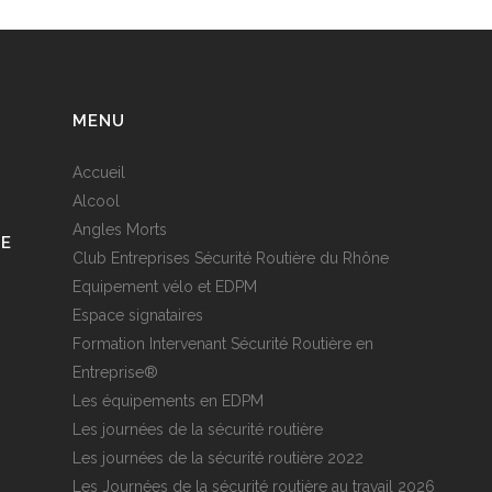
MENU
Accueil
Alcool
Angles Morts
RE
Club Entreprises Sécurité Routière du Rhône
Equipement vélo et EDPM
Espace signataires
Formation Intervenant Sécurité Routière en
Entreprise®
Les équipements en EDPM
Les journées de la sécurité routière
Les journées de la sécurité routière 2022
Les Journées de la sécurité routière au travail 2026