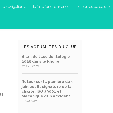
re navigation afin de faire fonctionner certaines parties de ce site.
S-NOUS ?
EN ACTION
CONTACT
LES ACTUALITÉS DU CLUB
Bilan de l’accidentologie
2025 dans le Rhône
18 Juin 2026
Retour sur la plénière du 5
juin 2026 : signature de la
charte, ISO 39001 et
 !
Mécanique d’un accident
8 Juin 2026