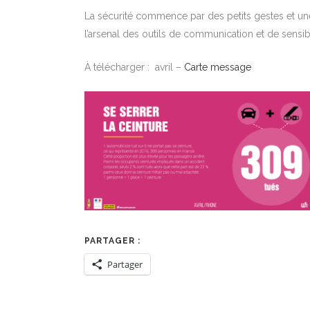
La sécurité commence par des petits gestes et une p
l’arsenal des outils de communication et de sensibi
À télécharger : avril –
Carte message
PARTAGER :
Partager