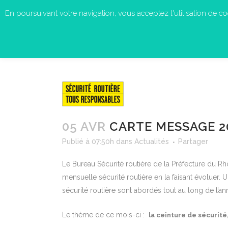
En poursuivant votre navigation, vous acceptez l'utilisation de cook
05 AVR
CARTE MESSAGE 20
Publié à 07:50h
dans
Actualités
Partager
Le Bureau Sécurité routière de la Préfecture du Rhô
mensuelle sécurité routière en la faisant évoluer.
sécurité routière sont abordés tout au long de l’an
Le thème de ce mois-ci :
la ceinture de sécurité,