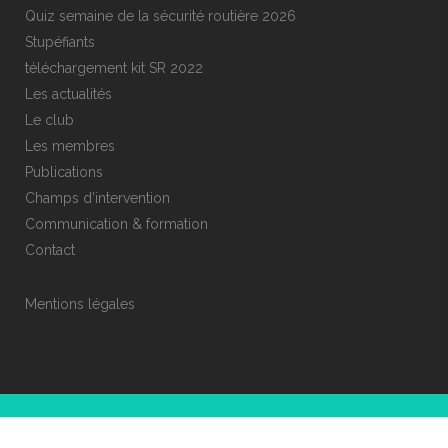
Quiz semaine de la sécurité routière 2026
Stupéfiants
téléchargement kit SR 2022
Les actualités
Le club
Les membres
Publications
Champs d’intervention
Communication & formation
Contact
Mentions légales