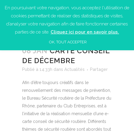
En poursuivant votre navigation, vous acceptez l'utilisation de
cookies permettant de réaliser des statistiques de visites,
d’analyser votre navigation afin de faire fonctionner certaines
parties de ce site.
Cliquez ici pour en savoir plus.
OK, TOUT ACCEPTER
08 JAN
CARTE CONSEIL
DE DÉCEMBRE
Publié à 14:33h
dans
Actualités
Partager
Afin d’être toujours créatifs dans le
renouvellement des messages de prévention,
le Bureau Sécurité routière de la Préfecture du
Rhône, partenaire du Club Entreprises, est à
l’initiative de la réalisation mensuelle d’une e-
carte
conseil de sécurité routière. Différents
thèmes de sécurité routière sont abordés tout