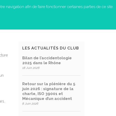
re navigation afin de faire fonctionner certaines parties de ce site.
S-NOUS ?
EN ACTION
CONTACT
LES ACTUALITÉS DU CLUB
cture
Bilan de l’accidentologie
2025 dans le Rhône
18 Juin 2026
 un
Retour sur la plénière du 5
juin 2026 : signature de la
charte, ISO 39001 et
Mécanique d’un accident
rs.
8 Juin 2026