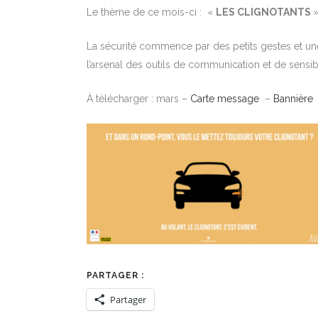
Le thème de ce mois-ci : «
LES CLIGNOTANTS
»
La sécurité commence par des petits gestes et une p
l’arsenal des outils de communication et de sensibi
À télécharger : mars –
Carte message
–
Bannière
PARTAGER :
Partager