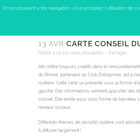
En poursuivant votre navigation, vous acceptez l'utilisation de cook
13 AVR
CARTE CONSEIL DU
Publié à 16:21h
dans
Actualités
Partager
Afin d’être toujours créatifs dans le renouvelleme
du Rhône, partenaire du Club Entreprises, est à l’in
routière. Cette
carte
se présente sous la forme d’un
gauche. Des informations viennent apporter des élé
conseil. Elle existe aussi sous forme de bandeau sim
réseaux sociaux.
Différents thèmes de sécurité routière sont abordé
À diffuser largement !