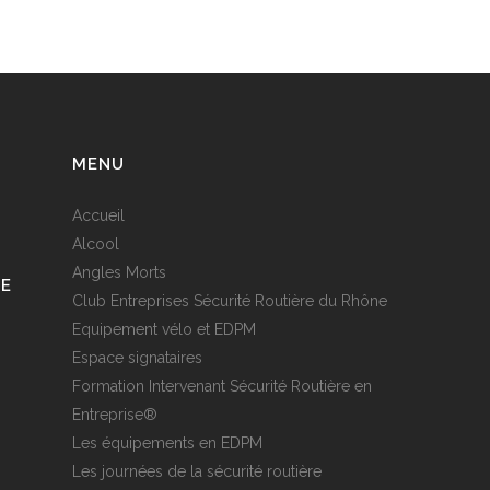
MENU
Accueil
Alcool
Angles Morts
RE
Club Entreprises Sécurité Routière du Rhône
Equipement vélo et EDPM
Espace signataires
Formation Intervenant Sécurité Routière en
Entreprise®
Les équipements en EDPM
Les journées de la sécurité routière