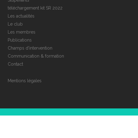
téléchargement kit SR 2022
Les actualités
Le club
Les membres
Publications
Champs d’intervention
Communication & formation
Contact
Mentions légales
© COPYRIGHT CLUB ESR 69