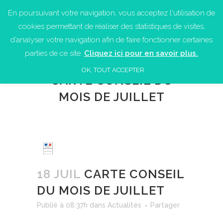
En poursuivant votre navigation, vous acceptez l'utilisation de
cookies permettant de réaliser des statistiques de visites,
d’analyser votre navigation afin de faire fonctionner certaines
parties de ce site.
Cliquez ici pour en savoir plus.
OK, TOUT ACCEPTER
CARTE CONSEIL DU
MOIS DE JUILLET
18 JUIL
CARTE CONSEIL
DU MOIS DE JUILLET
Publié à 08:37h
dans
Actualités
Partager