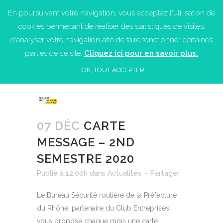
En poursuivant votre navigation, vous acceptez l'utilisation de
cookies permettant de réaliser des statistiques de visites,
d’analyser votre navigation afin de faire fonctionner certaines
parties de ce site.
Cliquez ici pour en savoir plus.
OK, TOUT ACCEPTER
07 DÉC
CARTE
MESSAGE – 2ND
SEMESTRE 2020
Publié à 12:00h
dans
Actualités
Partager
Le Bureau Sécurité routière de la Préfecture
du Rhône, partenaire du Club Entreprises
vous propose chaque mois une carte