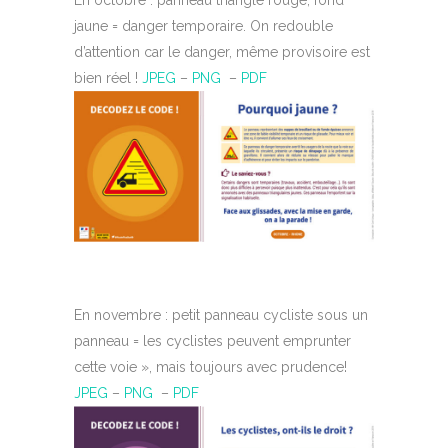
En octobre : panneau triangle rouge, fond
jaune = danger temporaire. On redouble
d’attention car le danger, même provisoire est
bien réel !
JPEG
–
PNG
–
PDF
En novembre : petit panneau cycliste sous un
panneau = les cyclistes peuvent emprunter
cette voie », mais toujours avec prudence!
JPEG
–
PNG
–
PDF