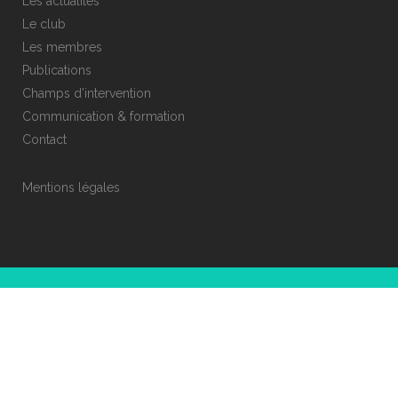
Les actualités
Le club
Les membres
Publications
Champs d’intervention
Communication & formation
Contact
Mentions légales
© COPYRIGHT CLUB ESR 69
DÉVELOPPEMENT ET CRÉATION :
PISTIL STUDIO