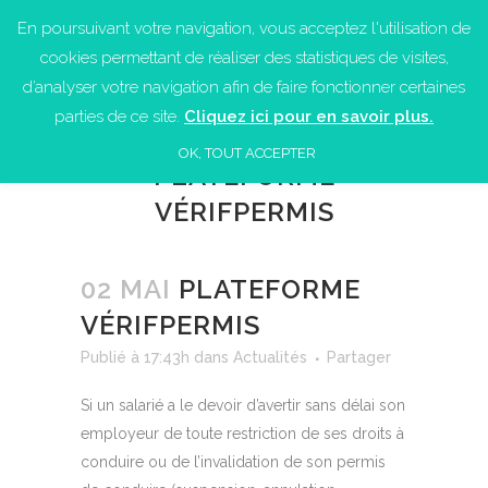
En poursuivant votre navigation, vous acceptez l'utilisation de
cookies permettant de réaliser des statistiques de visites,
d’analyser votre navigation afin de faire fonctionner certaines
parties de ce site.
Cliquez ici pour en savoir plus.
OK, TOUT ACCEPTER
PLATEFORME
VÉRIFPERMIS
02 MAI
PLATEFORME
VÉRIFPERMIS
Publié à 17:43h
dans
Actualités
Partager
Si un salarié a le devoir d’avertir sans délai son
employeur de toute restriction de ses droits à
conduire ou de l’invalidation de son permis