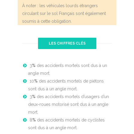
À noter : les véhicules lourds étrangers
circulant sur le sol Français sont également
soumis à cette obligation.
LES CHIFFRES CLÉS
3
%
des accidents mortels sont dus à un
angle mort.
10
%
des accidents mortels de piétons
sont dus à un angle mort.
3
%
des accidents mortels d’usagers d’un
deux-roues motorisé sont dus à un angle
mort.
8
%
des accidents mortels de cyclistes
sont dus à un angle mort.