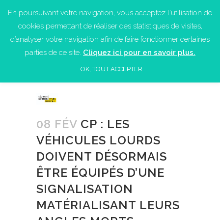
En poursuivant votre navigation, vous acceptez l'utilisation de
cookies permettant de réaliser des statistiques de visites,
d’analyser votre navigation afin de faire fonctionner certaines
parties de ce site.
Cliquez ici pour en savoir plus.
OK, TOUT ACCEPTER
08 FÉV
CP : LES
VÉHICULES LOURDS
DOIVENT DÉSORMAIS
ÊTRE ÉQUIPÉS D’UNE
SIGNALISATION
MATÉRIALISANT LEURS