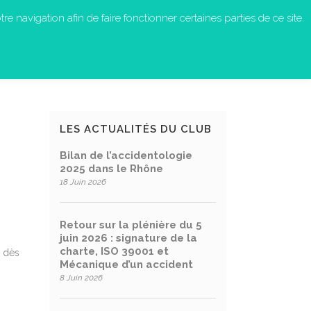
re navigation afin de faire fonctionner certaines parties de ce site.
S-NOUS ?
EN ACTION
CONTACT
LES ACTUALITÉS DU CLUB
Bilan de l’accidentologie
2025 dans le Rhône
18 Juin 2026
Retour sur la plénière du 5
juin 2026 : signature de la
charte, ISO 39001 et
z dès
Mécanique d’un accident
8 Juin 2026