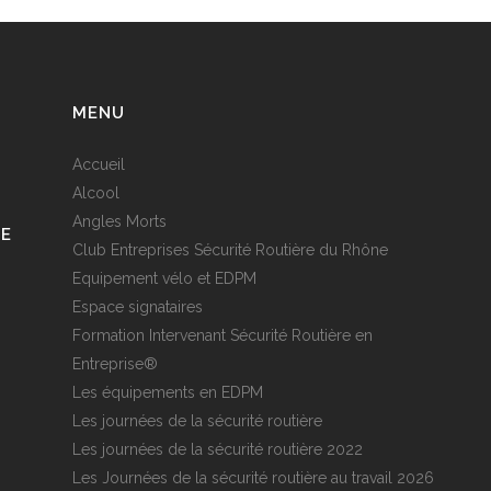
MENU
Accueil
Alcool
Angles Morts
RE
Club Entreprises Sécurité Routière du Rhône
Equipement vélo et EDPM
Espace signataires
Formation Intervenant Sécurité Routière en
Entreprise®
Les équipements en EDPM
Les journées de la sécurité routière
Les journées de la sécurité routière 2022
Les Journées de la sécurité routière au travail 2026