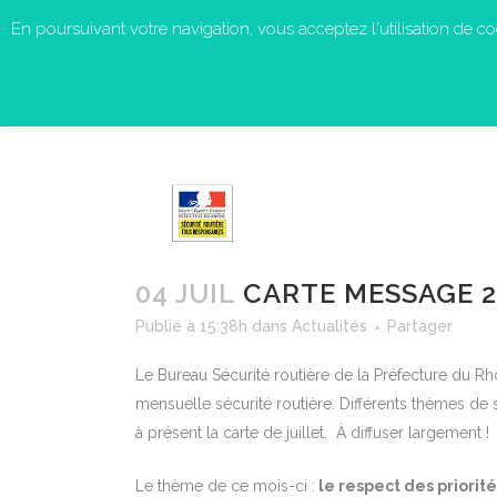
En poursuivant votre navigation, vous acceptez l'utilisation de cook
04 JUIL
CARTE MESSAGE 20
Publié à 15:38h
dans
Actualités
Partager
Le Bureau Sécurité routière de la Préfecture du Rhô
mensuelle sécurité routière. Différents thèmes de 
à présent la carte de juillet. À diffuser largement !
Le thème de ce mois-ci :
le respect des priorité