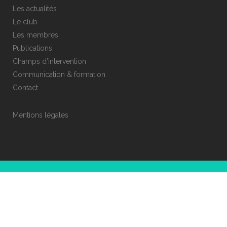
Les actualités
Le club
Les membres
Publications
Champs d’intervention
Communication & formation
Contact
Mentions légales
© COPYRIGHT CLUB ESR 69
DÉVELOPPEMENT ET CRÉATION :
PISTIL STUDIO