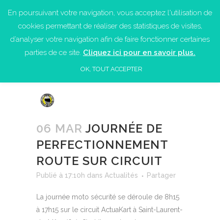
En poursuivant votre navigation, vous acceptez l'utilisation de
cookies permettant de réaliser des statistiques de visites,
d’analyser votre navigation afin de faire fonctionner certaines
parties de ce site.
Cliquez ici pour en savoir plus.
OK, TOUT ACCEPTER
06 MAR
JOURNÉE DE
PERFECTIONNEMENT
ROUTE SUR CIRCUIT
Publié à 17:10h
dans
Actualités
Partager
La journée moto sécurité se déroule de 8h15
à 17h15 sur le circuit ActuaKart à Saint-Laurent-