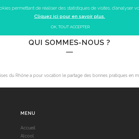
ies permettant de réaliser des statistiques de visites, d’analyser vot
ACCUEIL
LES ACTUALITÉS
QUI SOMME
Cliquez ici pour en savoir plus.
OK, TOUT ACCEPTER
QUI SOMMES-NOUS ?
rises du Rhône a pour vocation le partage des bonnes pratiques en ma
MENU
Accueil
Alcool