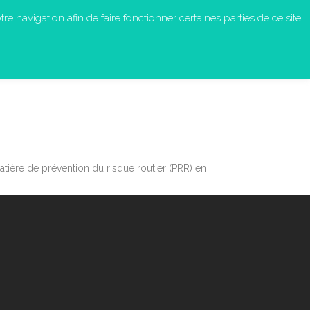
re navigation afin de faire fonctionner certaines parties de ce site.
S-NOUS ?
EN ACTION
CONTACT
tière de prévention du risque routier (PRR) en