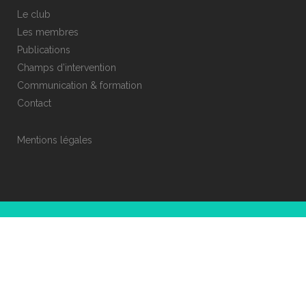
Le club
Les membres
Publications
Champs d’intervention
Communication & formation
Contact
Mentions légales
© COPYRIGHT CLUB ESR 69
DÉVELOPPEMENT ET CRÉATION :
PISTIL STUDIO